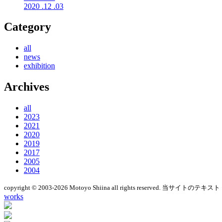
2020
.12
.03
Category
all
news
exhibition
Archives
all
2023
2021
2020
2019
2017
2005
2004
copyright © 2003-2026 Motoyo Shiina
all rights reserved.
当サイトのテキスト
works