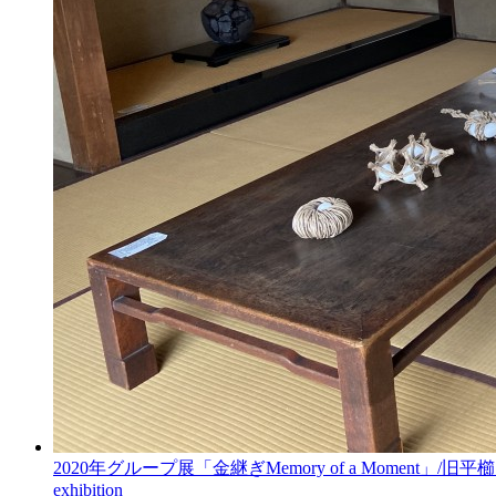
2020年グループ展「金継ぎMemory
of
a
Moment」/旧平
exhibition