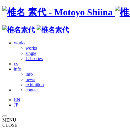
works
works
single
1.1 series
cv
info
info
news
exhibition
contact
EN
JP
MENU
CLOSE