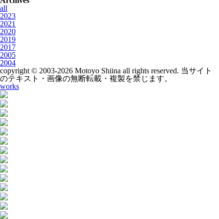
Archives
all
2023
2021
2020
2019
2017
2005
2004
copyright © 2003-2026 Motoyo Shiina
all rights reserved.
当サイト
のテキスト・画像の
無断転載・複製を禁じます。
works