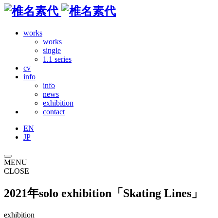
works
works
single
1.1 series
cv
info
info
news
exhibition
contact
EN
JP
MENU
CLOSE
2021年solo exhibition「Skating Lines」
exhibition