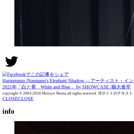
Hamamatsu /Naumann's Elephant /Shadow ―アー
2021年「白と青 White and Blue」 by SHOWCASE /藝大食堂
copyright © 2003-2026 Motoyo Shiina
all rights reserved.
当サイトのテキスト
CLOSE
CLOSE
info