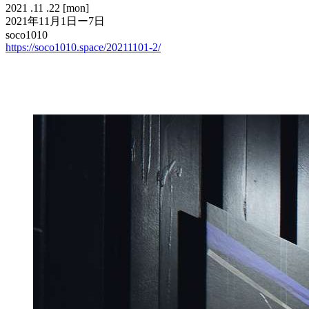
2021
.11
.22
[mon]
2021年11月1日ー7日
soco1010
https://soco1010.space/20211101-2/